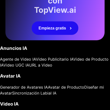
con
TopView.ai
Empieza gratis
Anuncios IA
Agente de Video IA
Video Publicitario IA
Video de Producto
IA
Video UGC IA
URL a Video
Avatar IA
Generador de Avatares IA
Avatar de Producto
Diseñar mi
Avatar
Sincronización Labial IA
Video IA