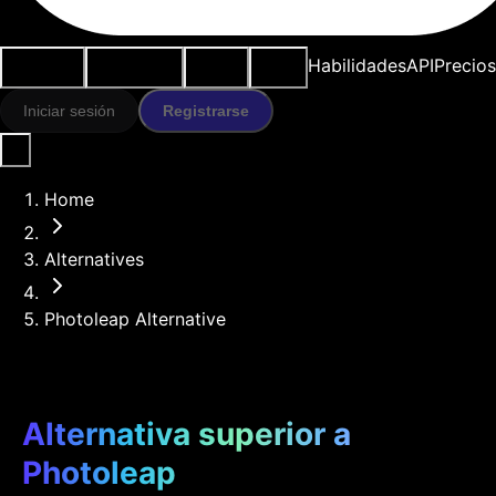
Casos de
Herramientas
Recursos
Modelos
Habilidades
API
Precios
uso
IA
Iniciar sesión
Registrarse
Home
Alternatives
Photoleap Alternative
Alternativa superior a
Photoleap