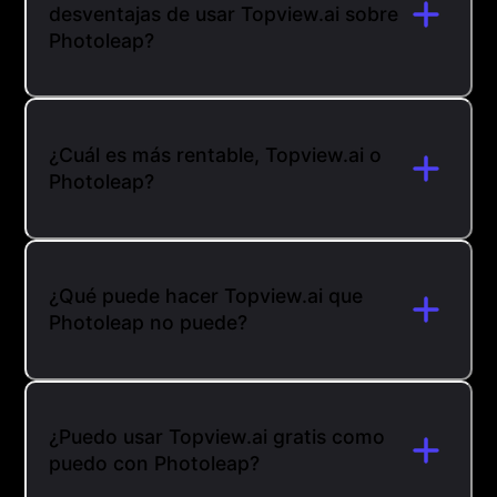
desventajas de usar Topview.ai sobre
Photoleap?
¿Cuál es más rentable, Topview.ai o
Photoleap?
¿Qué puede hacer Topview.ai que
Photoleap no puede?
¿Puedo usar Topview.ai gratis como
puedo con Photoleap?