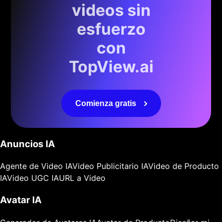
videos sin
esfuerzo
con
TopView.ai
Comienza gratis
Anuncios IA
Agente de Video IA
Video Publicitario IA
Video de Producto
IA
Video UGC IA
URL a Video
Avatar IA