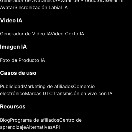
Generador de Avatares IA
Avatar de Producto
Diseñar mi
Avatar
Sincronización Labial IA
Video IA
Generador de Video IA
Video Corto IA
Imagen IA
Foto de Producto IA
Casos de uso
Publicidad
Marketing de afiliados
Comercio
electrónico
Marcas DTC
Transmisión en vivo con IA
Recursos
Blog
Programa de afiliados
Centro de
aprendizaje
Alternativas
API