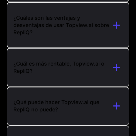
¿Cuáles son las ventajas y
desventajas de usar Topview.ai sobre
RepliQ?
¿Cuál es más rentable, Topview.ai o
RepliQ?
¿Qué puede hacer Topview.ai que
RepliQ no puede?