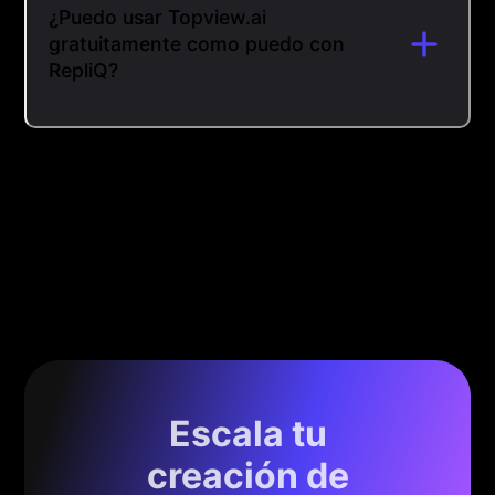
¿Puedo usar Topview.ai
gratuitamente como puedo con
RepliQ?
Escala tu
creación de