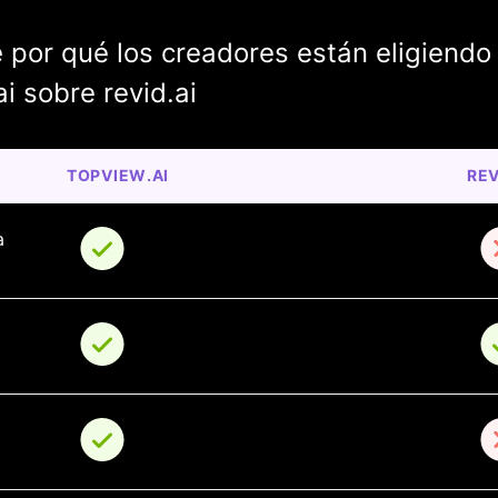
 por qué los creadores están eligiendo
i sobre revid.ai
TOPVIEW.AI
REV
a 