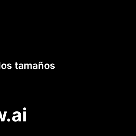
 los tamaños
w.ai