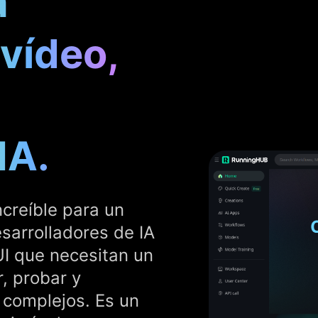
a
 vídeo,
IA.
creíble para un
esarrolladores de IA
I que necesitan un
r, probar y
A complejos. Es un