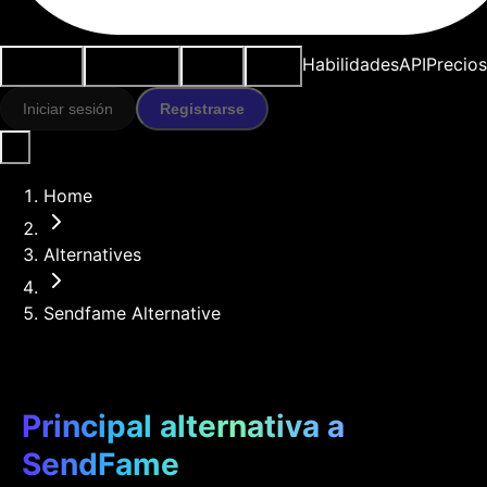
Casos de
Herramientas
Recursos
Modelos
Habilidades
API
Precios
uso
IA
Iniciar sesión
Registrarse
Home
Alternatives
Sendfame Alternative
Principal alternativa a
SendFame