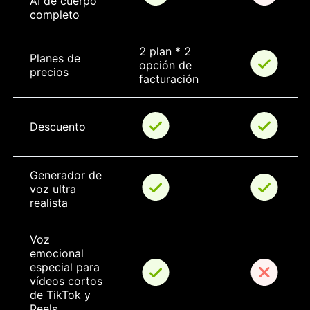
AI de cuerpo 
completo
2 plan * 2 
Planes de 
opción de 
precios
facturación
Descuento
Generador de 
voz ultra 
realista
Voz 
emocional 
especial para 
vídeos cortos 
de TikTok y 
Reels