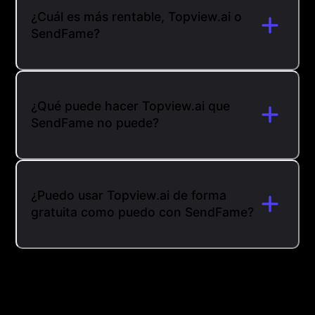
¿Cuál es más rentable, Topview.ai o
SendFame?
¿Qué puede hacer Topview.ai que
SendFame no puede?
¿Puedo usar Topview.ai de forma
gratuita como puedo con SendFame?