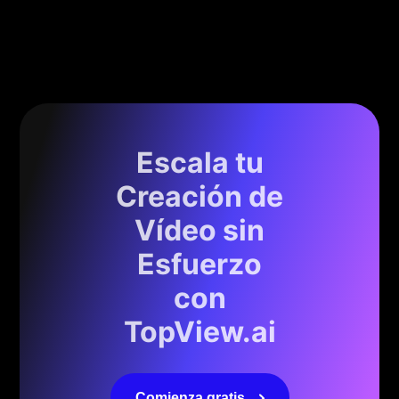
Escala tu
Creación de
Vídeo sin
Esfuerzo
con
TopView.ai
Comienza gratis