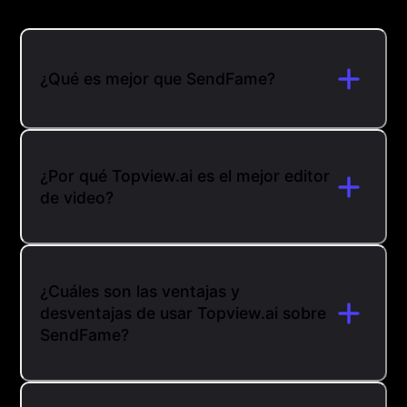
¿Qué es mejor que SendFame?
¿Por qué Topview.ai es el mejor editor
de video?
¿Cuáles son las ventajas y
desventajas de usar Topview.ai sobre
SendFame?