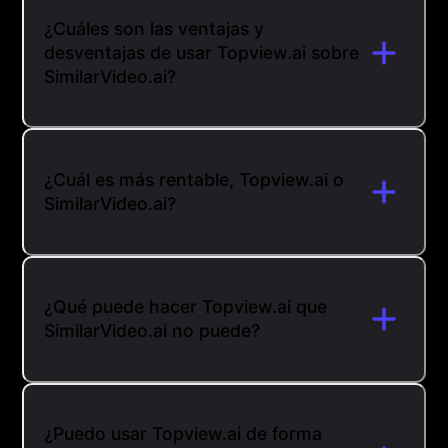
¿Cuáles son las ventajas y
desventajas de usar Topview.ai sobre
SimilarVideo.ai?
¿Cuál es más rentable, Topview.ai o
SimilarVideo.ai?
¿Qué puede hacer Topview.ai que
SimilarVideo.ai no puede?
¿Puedo usar Topview.ai de forma