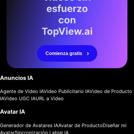
esfuerzo
con
TopView.ai
Comienza gratis
Anuncios IA
Agente de Video IA
Video Publicitario IA
Video de Producto
IA
Video UGC IA
URL a Video
Avatar IA
Generador de Avatares IA
Avatar de Producto
Diseñar mi
Avatar
Sincronización Labial IA