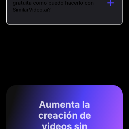
gratuita como puedo hacerlo con
SimilarVideo.ai?
Aumenta la
creación de
videos sin