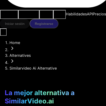
Casos de
Herramientas
Recursos
Modelos
Habilidades
API
Precios
uso
IA
Iniciar sesión
Registrarse
Home
Alternatives
Similarvideo Ai Alternative
La mejor alternativa a
SimilarVideo.ai