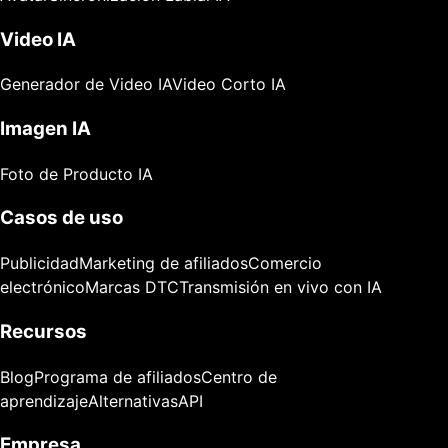
Video IA
Generador de Video IA
Video Corto IA
Imagen IA
Foto de Producto IA
Casos de uso
Publicidad
Marketing de afiliados
Comercio
electrónico
Marcas DTC
Transmisión en vivo con IA
Recursos
Blog
Programa de afiliados
Centro de
aprendizaje
Alternativas
API
Empresa