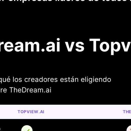
eam.ai vs Topv
ué los creadores están eligiendo
bre TheDream.ai
TOPVIEW.AI
TH
 