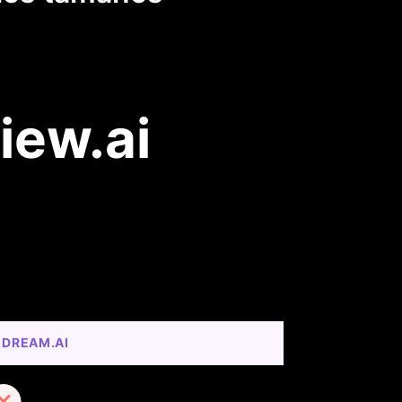
iew.ai
EDREAM.AI