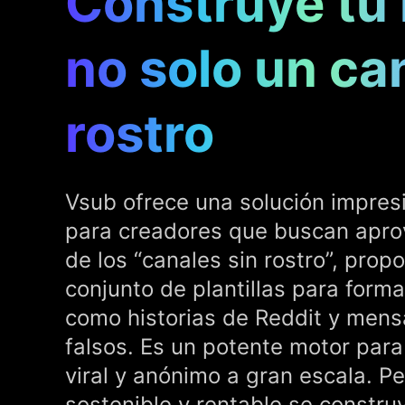
Construye tu
no solo un can
rostro
Vsub ofrece una solución impresi
para creadores que buscan apro
de los “canales sin rostro”, prop
conjunto de plantillas para form
como historias de Reddit y mens
falsos. Es un potente motor par
viral y anónimo a gran escala. P
sostenible y rentable se constr