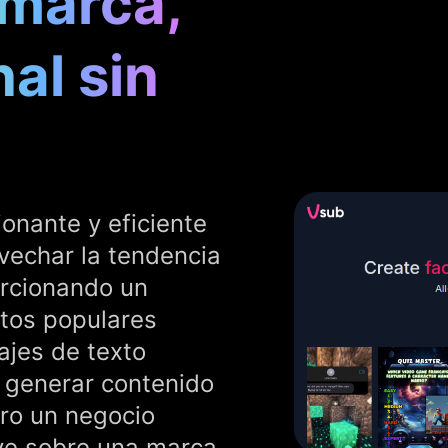
 marca,
al sin
onante y eficiente
vechar la tendencia
orcionando un
atos populares
ajes de texto
a generar contenido
ero un negocio
uye sobre una marca