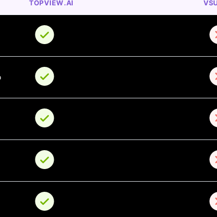
TOPVIEW.AI
VS
o