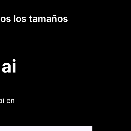
dos los tamaños
ai
ai en