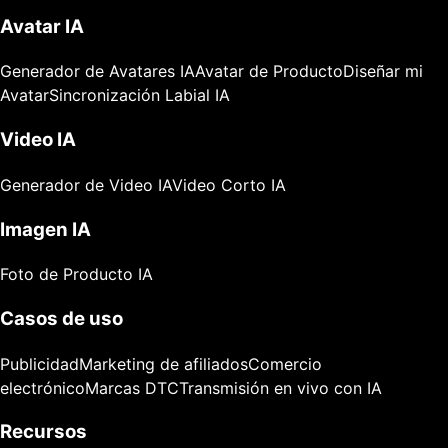
Avatar IA
Generador de Avatares IA
Avatar de Producto
Diseñar mi
Avatar
Sincronización Labial IA
Video IA
Generador de Video IA
Video Corto IA
Imagen IA
Foto de Producto IA
Casos de uso
Publicidad
Marketing de afiliados
Comercio
electrónico
Marcas DTC
Transmisión en vivo con IA
Recursos