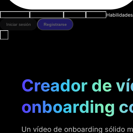
Habilidades
Casos de uso
Herramientas IA
Recursos
Modelos
Iniciar sesión
Registrarse
Creador de v
onboarding c
Un vídeo de onboarding sólido m