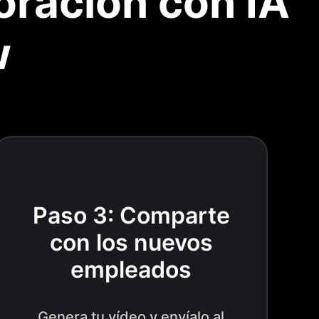
oración con IA
w
Paso 3: Comparte
con los nuevos
empleados
Genera tu vídeo y envíalo al