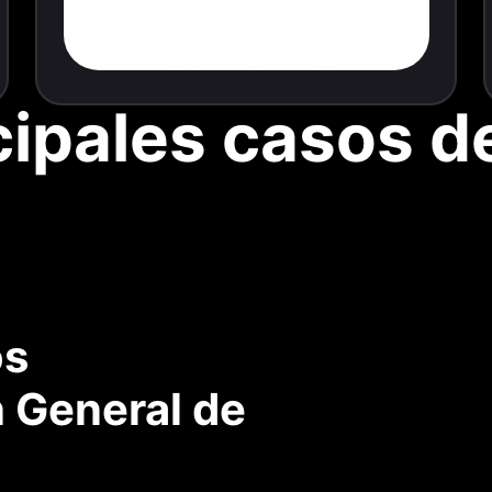
cipales casos d
os
 General de