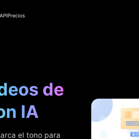
API
Precios
ídeos de
on IA
arca el tono para