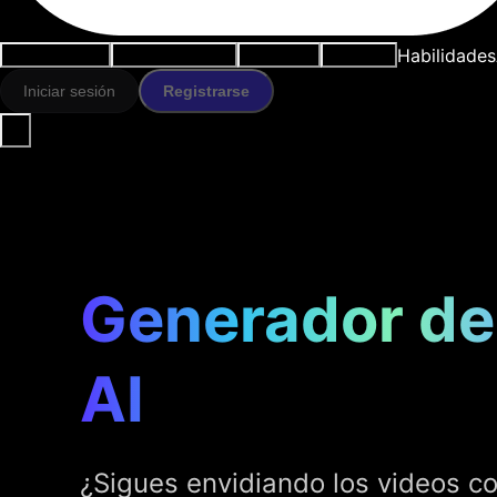
Habilidades
Casos de uso
Herramientas IA
Recursos
Modelos
Iniciar sesión
Registrarse
Generador de
AI
¿Sigues envidiando los videos co