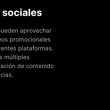
 sociales
 pueden aprovechar
deos promocionales
rentes plataformas.
s múltiples
reación de contenido
cias.