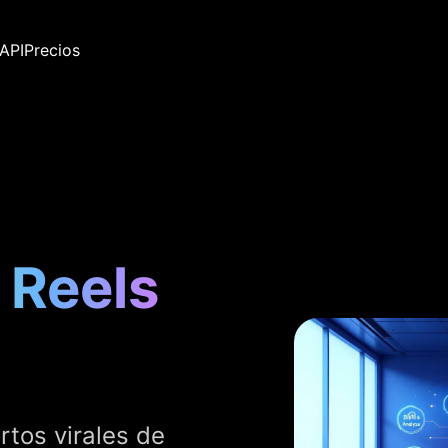
API
Precios
 Reels
rtos virales de