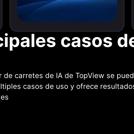
cipales casos d
r de carretes de IA de TopView se pue
ltiples casos de uso y ofrece resultado
tes