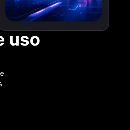
e uso
de
s