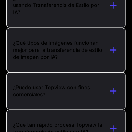
usando Transferencia de Estilo por
IA?
¿Qué tipos de imágenes funcionan
mejor para la transferencia de estilo
de imagen por IA?
¿Puedo usar Topview con fines
comerciales?
¿Qué tan rápido procesa Topview la
transferencia de estilo con IA?