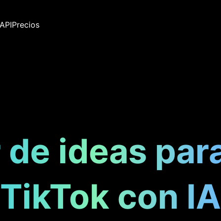
API
Precios
de ideas par
TikTok con IA