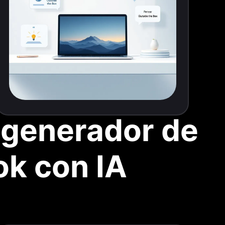
l generador de
ok con IA