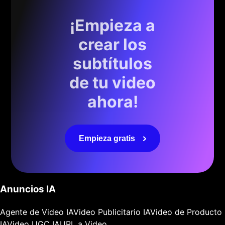
¡Empieza a
crear los
subtítulos
de tu video
ahora!
Empieza gratis
Anuncios IA
Agente de Video IA
Video Publicitario IA
Video de Producto
IA
Video UGC IA
URL a Video