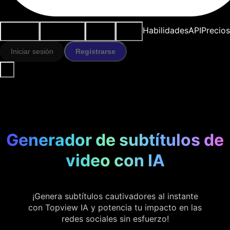
Casos de
Herramientas
Recursos
Modelos
Habilidades
API
Precios
uso
IA
Iniciar sesión
Registrarse
Generador de subtítulos de
video con IA
¡Genera subtítulos cautivadores al instante
con Topview IA y potencia tu impacto en las
redes sociales sin esfuerzo!