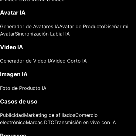
Avatar IA
Generador de Avatares IA
Avatar de Producto
Diseñar mi
Avatar
Sincronización Labial IA
Video IA
Generador de Video IA
Video Corto IA
Imagen IA
Foto de Producto IA
Casos de uso
Publicidad
Marketing de afiliados
Comercio
electrónico
Marcas DTC
Transmisión en vivo con IA
Recursos