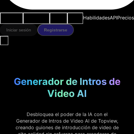
Casos de
Herramientas
Recursos
Modelos
Habilidades
API
Precios
uso
IA
Iniciar sesión
Registrarse
Generador de Intros de
Video AI
Desbloquea el poder de la IA con el
Generador de Intros de Video AI de Topview,
creando guiones de introducción de video de
alta calidad sin esfuerzo para creadores de