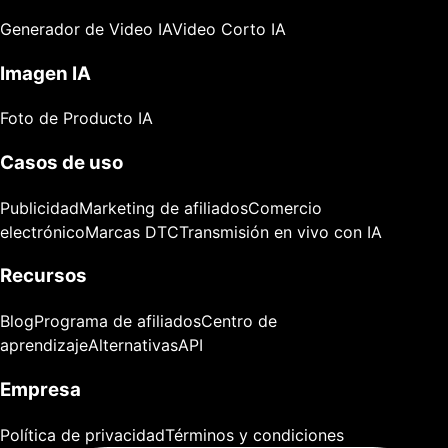
Generador de Video IA
Video Corto IA
Imagen IA
Foto de Producto IA
Casos de uso
Publicidad
Marketing de afiliados
Comercio
electrónico
Marcas DTC
Transmisión en vivo con IA
Recursos
Blog
Programa de afiliados
Centro de
aprendizaje
Alternativas
API
Empresa
Política de privacidad
Términos y condiciones