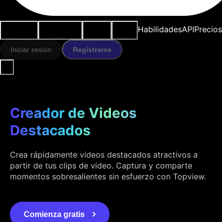
Casos de
Herramientas
Recursos
Modelos
Habilidades
API
Precios
uso
IA
Iniciar sesión
Registrarse
Creador de Videos
Destacados
Crea rápidamente videos destacados atractivos a
partir de tus clips de video. Captura y comparte
momentos sobresalientes sin esfuerzo con Topview.
Comienza gratis