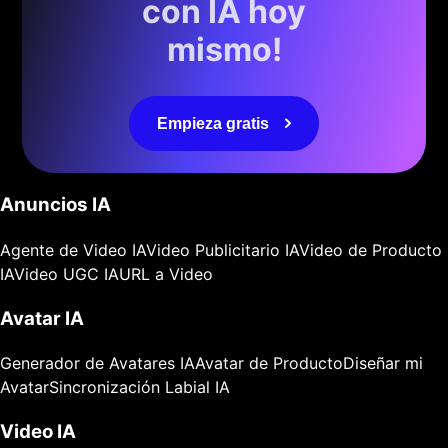
con IA hoy
mismo!
Empieza gratis
Anuncios IA
Agente de Video IA
Video Publicitario IA
Video de Producto
IA
Video UGC IA
URL a Video
Avatar IA
Generador de Avatares IA
Avatar de Producto
Diseñar mi
Avatar
Sincronización Labial IA
Video IA