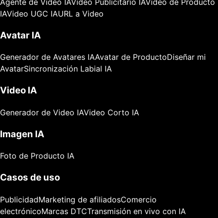
Agente de Video IA
Video Publicitario IA
Video de Producto
IA
Video UGC IA
URL a Video
Avatar IA
Generador de Avatares IA
Avatar de Producto
Diseñar mi
Avatar
Sincronización Labial IA
Video IA
Generador de Video IA
Video Corto IA
Imagen IA
Foto de Producto IA
Casos de uso
Publicidad
Marketing de afiliados
Comercio
electrónico
Marcas DTC
Transmisión en vivo con IA