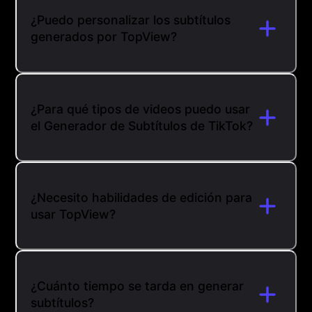
¿Puedo personalizar los subtítulos
generados por TopView?
¿Para qué tipos de videos puedo usar
el Generador de Subtítulos de TikTok?
¿Necesito habilidades de edición para
usar TopView?
¿Cuánto tiempo se tarda en generar
subtítulos?