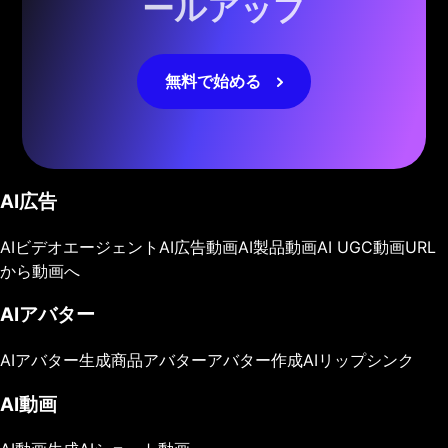
ールアップ
無料で始める
AI広告
AIビデオエージェント
AI広告動画
AI製品動画
AI UGC動画
URL
から動画へ
AIアバター
AIアバター生成
商品アバター
アバター作成
AIリップシンク
AI動画