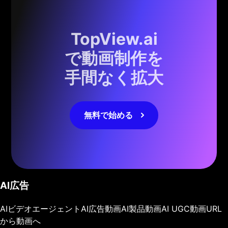
TopView.ai
で動画制作を
手間なく拡大
無料で始める
AI広告
AIビデオエージェント
AI広告動画
AI製品動画
AI UGC動画
URL
から動画へ