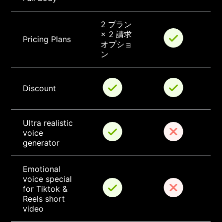
2 プラン 
× 2 請求
Pricing Plans
オプショ
ン
Discount
Ultra realistic 
voice 
generator
Emotional 
voice special 
for Tiktok & 
Reels short 
video