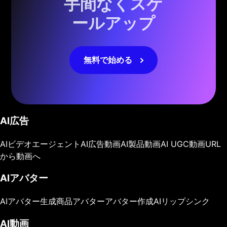
手間なくスケ
ールアップ
無料で始める
AI広告
AIビデオエージェント
AI広告動画
AI製品動画
AI UGC動画
URL
から動画へ
AIアバター
AIアバター生成
商品アバター
アバター作成
AIリップシンク
AI動画