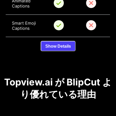
Animated 
Captions
Smart Emoji 
Captions
Show Details
Topview.ai が BlipCut よ
り優れている理由