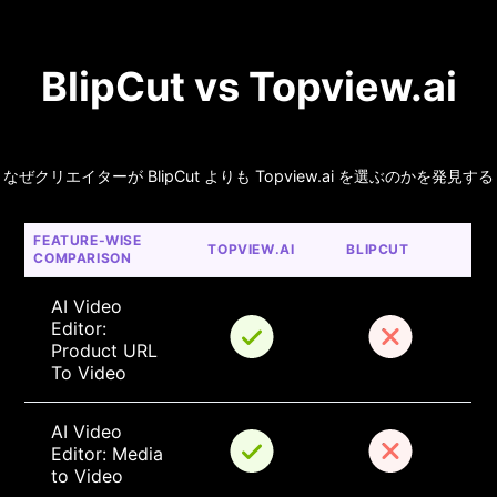
BlipCut vs Topview.ai
なぜクリエイターが BlipCut よりも Topview.ai を選ぶのかを発見する
FEATURE-WISE 
TOPVIEW.AI
BLIPCUT
COMPARISON
AI Video 
Editor: 
Product URL 
To Video
AI Video 
Editor: Media 
to Video