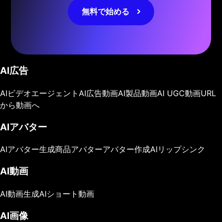
無料で始める
AI広告
AIビデオエージェント
AI広告動画
AI製品動画
AI UGC動画
URL
から動画へ
AIアバター
AIアバター生成
商品アバター
アバター作成
AIリップシンク
AI動画
AI動画生成
AIショート動画
AI画像