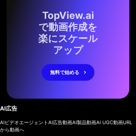
TopView.ai
で動画作成を
楽にスケール
アップ
無料で始める
AI広告
AIビデオエージェント
AI広告動画
AI製品動画
AI UGC動画
URL
から動画へ