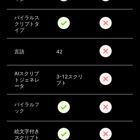
バイラルス
クリプトタ
イプ
言語
42
AIスクリプ
3-12スクリ
トジェネレ
プト
ータ
バイラルフ
ック
絵文字付き
スクリプト