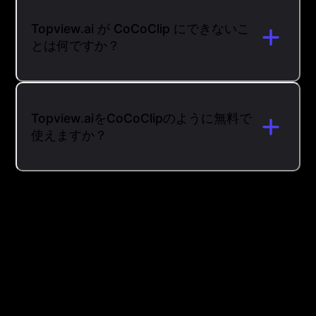
Topview.ai が CoCoClip にできないこ
とは何ですか？
Topview.aiをCoCoClipのように無料で
使えますか？