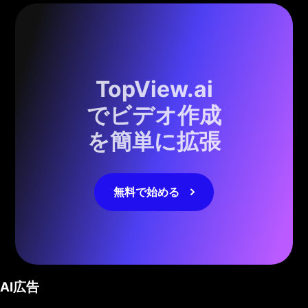
TopView.ai
でビデオ作成
を簡単に拡張
無料で始める
AI広告