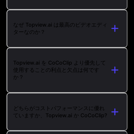
なぜ Topview.ai は最高のビデオエディ
ターなのか？
Topview.ai を CoCoClip より優先して
使用することの利点と欠点は何です
か？
どちらがコストパフォーマンスに優れ
ていますか、Topview.ai か CoCoClip?