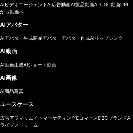
AIビデオエージェント
AI広告動画
AI製品動画
AI UGC動画
URL
から動画へ
AIアバター
AIアバター生成
商品アバター
アバター作成
AIリップシンク
AI動画
AI動画生成
AIショート動画
AI画像
AI商品写真
ユースケース
広告
アフィリエイトマーケティング
Eコマース
D2Cブランド
AI
ライブストリーム