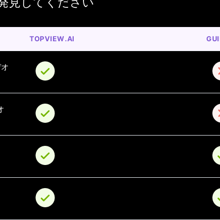
発見してください
TOPVIEW.AI
GU
デオ
オ