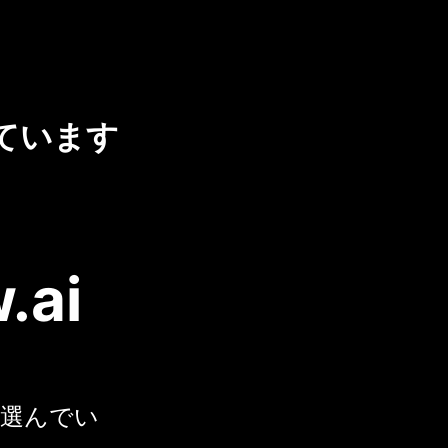
ています
.ai
 を選んでい