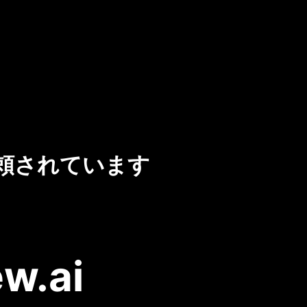
頼されています
w.ai