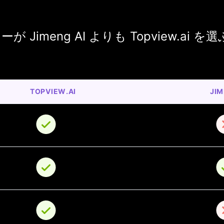
 Jimeng AI よりも Topview.ai 
TOPVIEW.AI
JIM