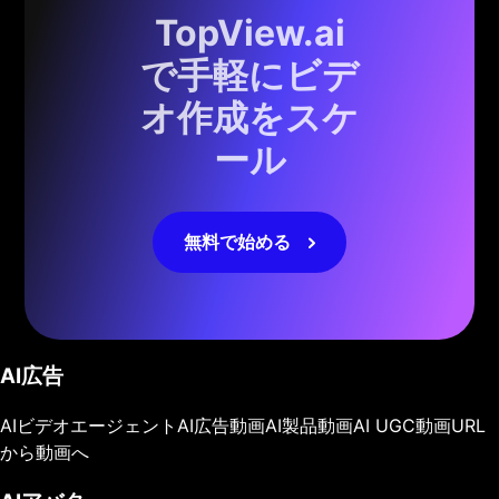
TopView.ai
で手軽にビデ
オ作成をスケ
ール
無料で始める
AI広告
AIビデオエージェント
AI広告動画
AI製品動画
AI UGC動画
URL
から動画へ