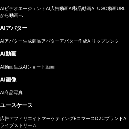
AIビデオエージェント
AI広告動画
AI製品動画
AI UGC動画
URL
から動画へ
AIアバター
AIアバター生成
商品アバター
アバター作成
AIリップシンク
AI動画
AI動画生成
AIショート動画
AI画像
AI商品写真
ユースケース
広告
アフィリエイトマーケティング
Eコマース
D2Cブランド
AI
ライブストリーム