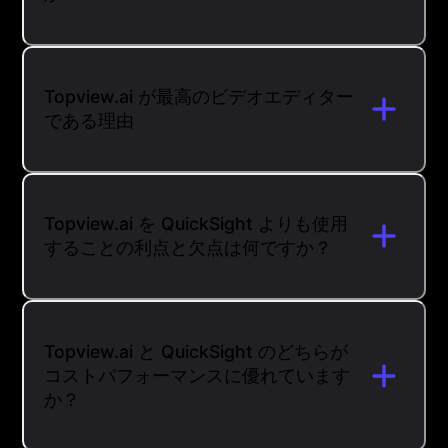
Topview.ai が最高のビデオエディター
である理由
Topview.ai を QuickSight よりも使用
することの利点と欠点は何ですか？
Topview.ai と QuickSight のどちらが
コストパフォーマンスに優れています
か？