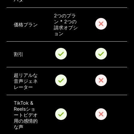
2つのプラ
ン * 2つの
価格プラン
請求オプシ
ョン
割引
超リアルな
音声ジェネ
レーター
TikTok & 
Reelsショ
ートビデオ
用の感情的
な声