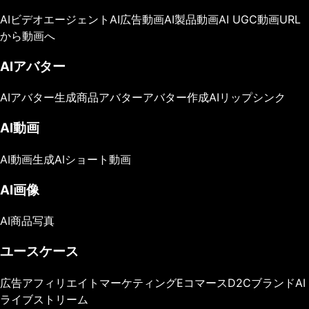
AIビデオエージェント
AI広告動画
AI製品動画
AI UGC動画
URL
から動画へ
AIアバター
AIアバター生成
商品アバター
アバター作成
AIリップシンク
AI動画
AI動画生成
AIショート動画
AI画像
AI商品写真
ユースケース
広告
アフィリエイトマーケティング
Eコマース
D2Cブランド
AI
ライブストリーム