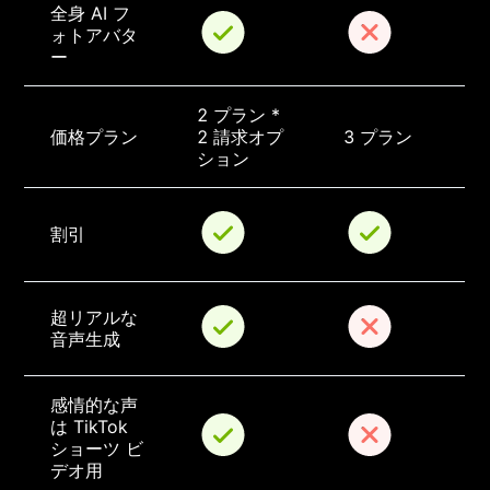
全身 AI フ
ォトアバタ
ー
2 プラン * 
価格プラン
2 請求オプ
3 プラン
ション
割引
超リアルな
音声生成
感情的な声
は TikTok 
ショーツ ビ
デオ用