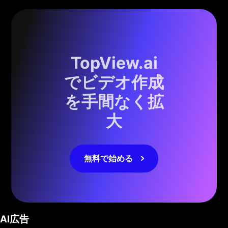
TopView.ai
でビデオ作成
を手間なく拡
大
無料で始める
AI広告