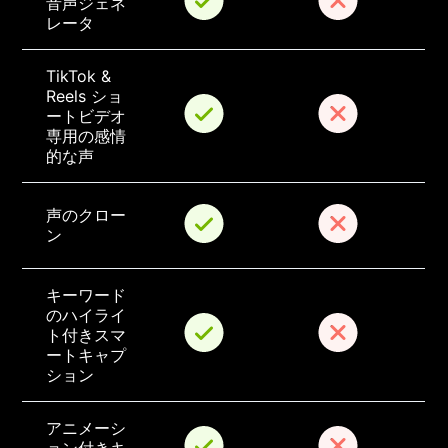
音声ジェネ
レータ
TikTok & 
Reels ショ
ートビデオ
専用の感情
的な声
声のクロー
ン
キーワード
のハイライ
ト付きスマ
ートキャプ
ション
アニメーシ