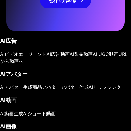
無料で始める
AI広告
AIビデオエージェント
AI広告動画
AI製品動画
AI UGC動画
URL
から動画へ
AIアバター
AIアバター生成
商品アバター
アバター作成
AIリップシンク
AI動画
AI動画生成
AIショート動画
AI画像