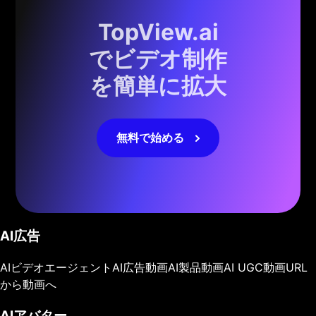
TopView.ai
でビデオ制作
を簡単に拡大
無料で始める
AI広告
AIビデオエージェント
AI広告動画
AI製品動画
AI UGC動画
URL
から動画へ
AIアバター