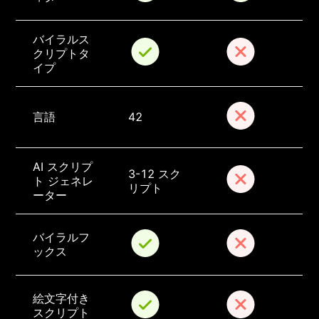
バイラルス
クリプトタ
イプ
言語
42
AI スクリプ
3-12 スク
ト ジェネレ
リプト
ーター
バイラルフ
ックス
絵文字付き
スクリプト