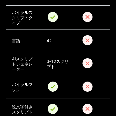
バイラルス
クリプトタ
イプ
言語
42
AIスクリプ
3-12スクリ
トジェネレ
プト
ーター
バイラルフ
ック
絵文字付き
スクリプト