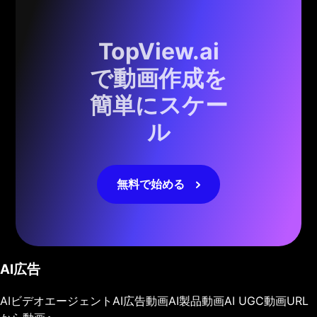
TopView.ai
で動画作成を
簡単にスケー
ル
無料で始める
AI広告
AIビデオエージェント
AI広告動画
AI製品動画
AI UGC動画
URL