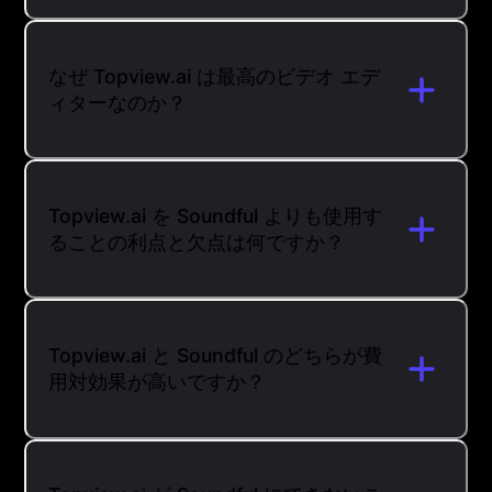
なぜ Topview.ai は最高のビデオ エデ
ィターなのか？
Topview.ai を Soundful よりも使用す
ることの利点と欠点は何ですか？
Topview.ai と Soundful のどちらが費
用対効果が高いですか？