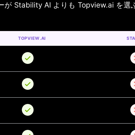
Stability AI よりも Topview.ai を
TOPVIEW.AI
STA
o