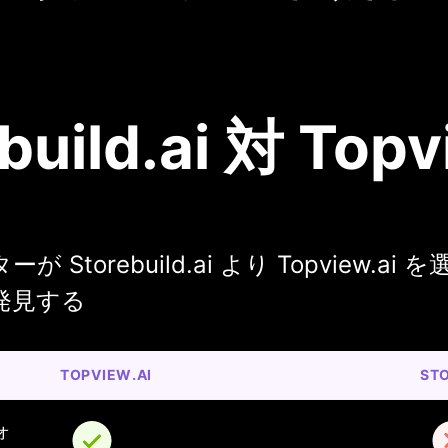
build.ai 対 Topv
Storebuild.ai より Topview.ai を
発見する
TOPVIEW.AI
STO
オ