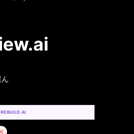
iew.ai
選ん
REBUILD.AI