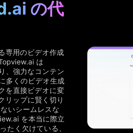
ld.ai の代
る専用のビデオ作成
iew.ai は
案であり、強力なコンテン
に多くのビデオ生成
クを直接ビデオに変
クリップに賢く切り
提供できないシームレスな
w.ai を本当に際立
にはまったく欠けている、