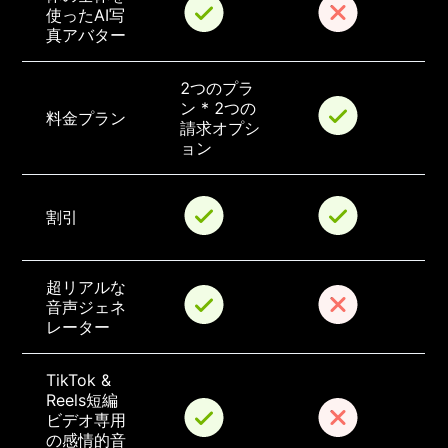
使ったAI写
真アバター
2つのプラ
ン * 2つの
料金プラン
請求オプシ
ョン
割引
超リアルな
音声ジェネ
レーター
TikTok & 
Reels短編
ビデオ専用
の感情的音