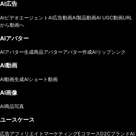
AI広告
AIビデオエージェント
AI広告動画
AI製品動画
AI UGC動画
URL
から動画へ
AIアバター
AIアバター生成
商品アバター
アバター作成
AIリップシンク
AI動画
AI動画生成
AIショート動画
AI画像
AI商品写真
ユースケース
広告
アフィリエイトマーケティング
Eコマース
D2Cブランド
AI