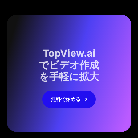
TopView.ai
でビデオ作成
を手軽に拡大
無料で始める