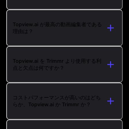
Topview.ai が最高の動画編集者である
理由は？
Topview.ai を Trimmr より使用する利
点と欠点は何ですか？
コストパフォーマンスが高いのはどち
らか、Topview.ai か Trimmr か？