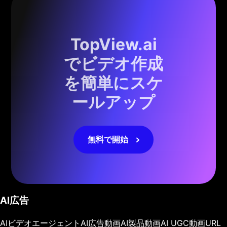
TopView.ai
でビデオ作成
を簡単にスケ
ールアップ
無料で開始
AI広告
AIビデオエージェント
AI広告動画
AI製品動画
AI UGC動画
URL