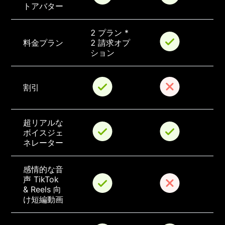
トアバター
2 プラン * 
料金プラン
2 請求オプ
ション
割引
超リアルな
ボイスジェ
ネレーター
感情的な音
声 TikTok 
& Reels 向
け短編動画