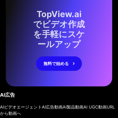
TopView.ai
でビデオ作成
を手軽にスケ
ールアップ
無料で始める
AI広告
AIビデオエージェント
AI広告動画
AI製品動画
AI UGC動画
URL
から動画へ