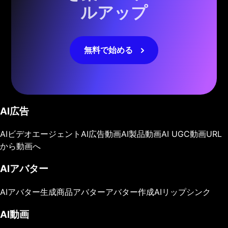
ルアップ
無料で始める
AI広告
AIビデオエージェント
AI広告動画
AI製品動画
AI UGC動画
URL
から動画へ
AIアバター
AIアバター生成
商品アバター
アバター作成
AIリップシンク
AI動画