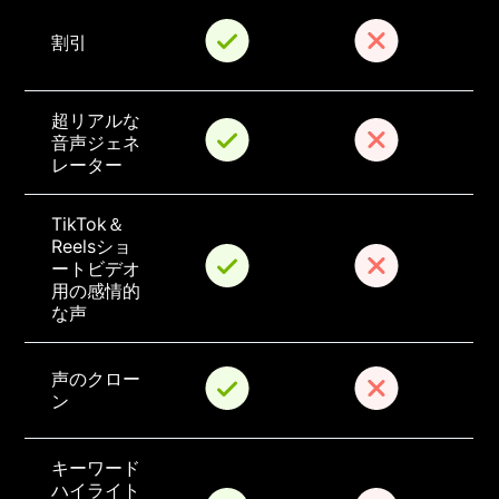
割引
超リアルな
音声ジェネ
レーター
TikTok＆
Reelsショ
ートビデオ
用の感情的
な声
声のクロー
ン
キーワード
ハイライト