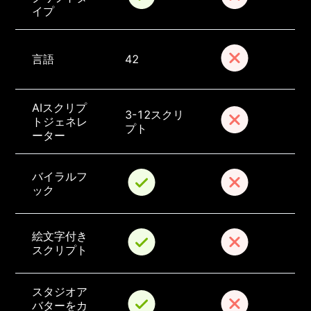
イプ
言語
42
AIスクリプ
3-12スクリ
トジェネレ
プト
ーター
バイラルフ
ック
絵文字付き
スクリプト
スタジオア
バターをカ