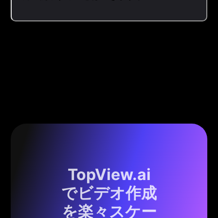
TopView.ai
でビデオ作成
を楽々スケー