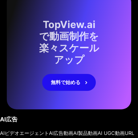
TopView.ai
で動画制作を
楽々スケール
アップ
無料で始める
AI広告
AIビデオエージェント
AI広告動画
AI製品動画
AI UGC動画
URL