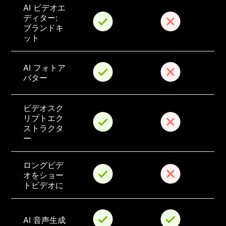
AI ビデオエ
ディター: 
ブランドキ
ット
AI フォトア
バター
ビデオスク
リプトエク
ストラクタ
ー
ロングビデ
オをショー
トビデオに
AI 音声生成