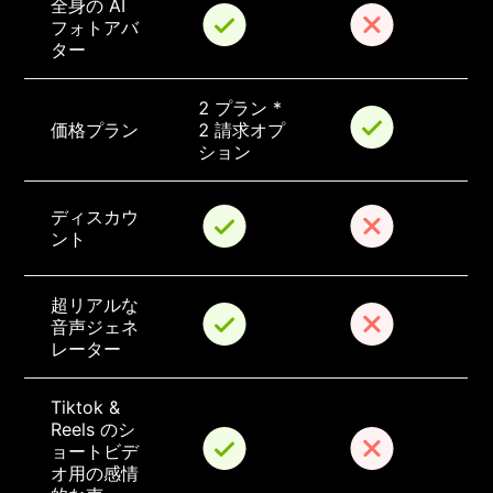
全身の AI 
フォトアバ
ター
2 プラン * 
価格プラン
2 請求オプ
ション
ディスカウ
ント
超リアルな
音声ジェネ
レーター
Tiktok & 
Reels のシ
ョートビデ
オ用の感情