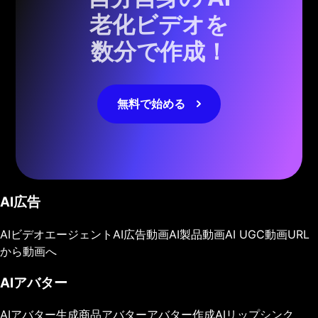
老化ビデオを
数分で作成！
無料で始める
AI広告
AIビデオエージェント
AI広告動画
AI製品動画
AI UGC動画
URL
から動画へ
AIアバター
AIアバター生成
商品アバター
アバター作成
AIリップシンク