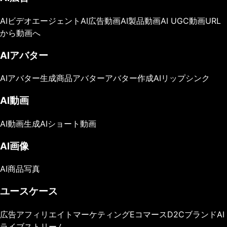
AIビデオエージェント
AI広告動画
AI製品動画
AI UGC動画
URL
から動画へ
AIアバター
AIアバター生成
商品アバター
アバター作成
AIリップシンク
AI動画
AI動画生成
AIショート動画
AI画像
AI商品写真
ユースケース
広告
アフィリエイトマーケティング
Eコマース
D2Cブランド
AI
ライブストリーム