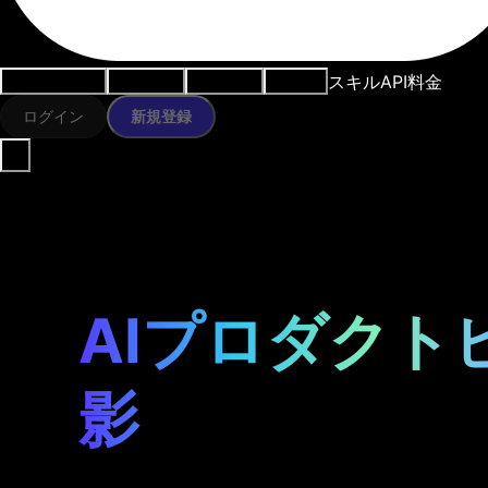
スキル
API
料金
ユースケース
AIツール
リソース
モデル
ログイン
新規登録
AIプロダクト
影