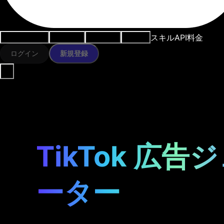
スキル
API
料金
ユースケース
AIツール
リソース
モデル
ログイン
新規登録
TikTok 広告
ーター