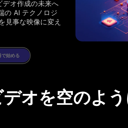
でビデオ作成の未来へ
の AI テクノロジ
を見事な映像に変え
料で始める
ビデオを空のよう