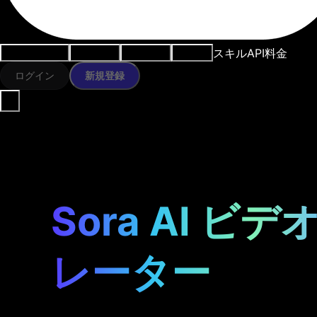
スキル
API
料金
ユースケース
AIツール
リソース
モデル
ログイン
新規登録
Sora AI ビ
レーター