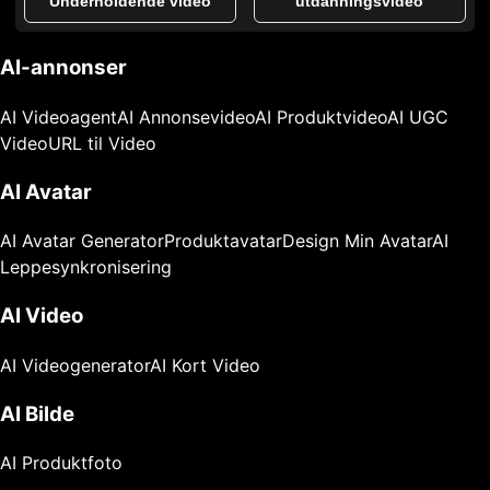
Underholdende video
utdanningsvideo
AI-annonser
AI Videoagent
AI Annonsevideo
AI Produktvideo
AI UGC
Video
URL til Video
AI Avatar
AI Avatar Generator
Produktavatar
Design Min Avatar
AI
Leppesynkronisering
AI Video
AI Videogenerator
AI Kort Video
AI Bilde
AI Produktfoto