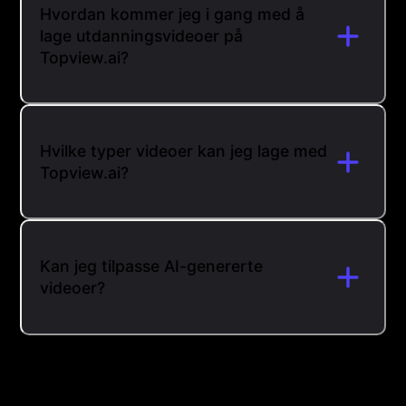
Hvordan kommer jeg i gang med å
lage utdanningsvideoer på
Topview.ai?
Hvilke typer videoer kan jeg lage med
Topview.ai?
Kan jeg tilpasse AI-genererte
videoer?