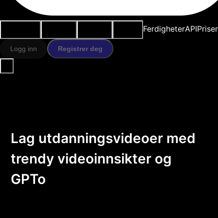
Brukstilfeller
AI-verktøy
Ressurser
Modeller
Ferdigheter
API
Prise
Logg inn
Registrer deg
Lag utdanningsvideoer med
trendy videoinnsikter og
GPTo