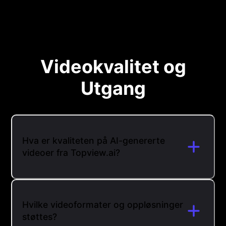
Videokvalitet og
Utgang
Hva er kvaliteten på AI-genererte
videoer fra Topview.ai?
Hvilke videoformater og oppløsninger
støttes?