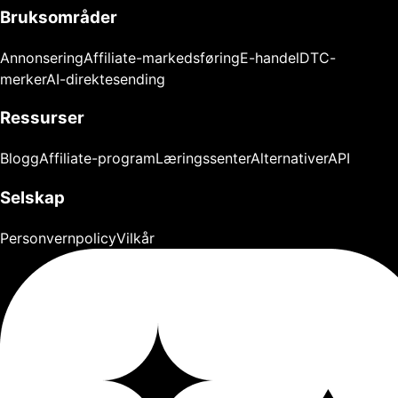
Bruksområder
Annonsering
Affiliate-markedsføring
E-handel
DTC-
merker
AI-direktesending
Ressurser
Blogg
Affiliate-program
Læringssenter
Alternativer
API
Selskap
Personvernpolicy
Vilkår