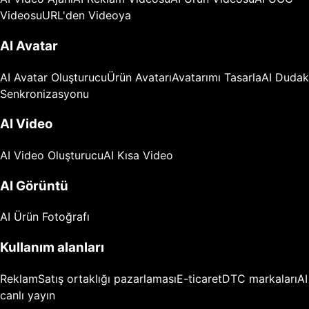
Videosu
URL'den Videoya
AI Avatar
AI Avatar Oluşturucu
Ürün Avatarı
Avatarımı Tasarla
AI Dudak
Senkronizasyonu
AI Video
AI Video Oluşturucu
AI Kısa Video
AI Görüntü
AI Ürün Fotoğrafı
Kullanım alanları
Reklam
Satış ortaklığı pazarlaması
E-ticaret
DTC markaları
AI
canlı yayın