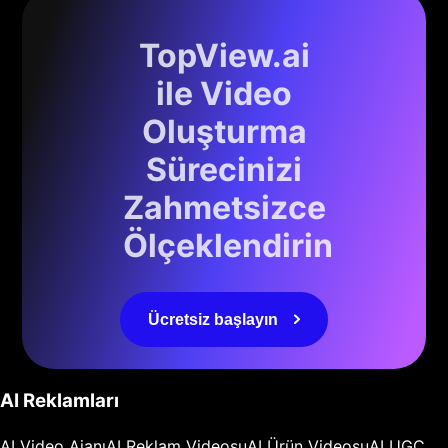
TopView.ai
ile Video
Oluşturma
Sürecinizi
Zahmetsizce
Ölçeklendirin
Ücretsiz başlayın
AI Reklamları
AI Video Ajanı
AI Reklam Videosu
AI Ürün Videosu
AI UGC