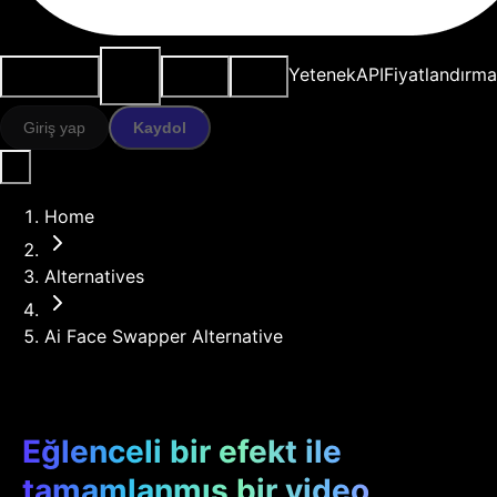
AI
Kullanım
Kaynaklar
Modeller
Yetenek
API
Fiyatlandırma
araçları
durumları
Giriş yap
Kaydol
Home
Alternatives
Ai Face Swapper Alternative
Eğlenceli bir efekt ile
tamamlanmış bir video