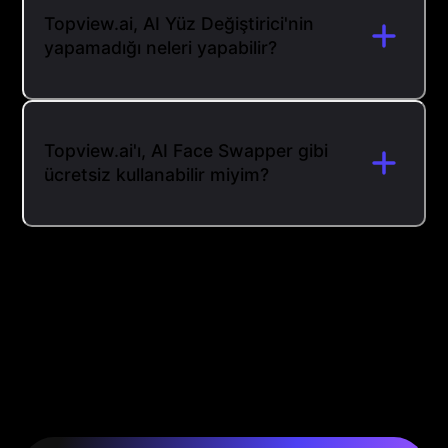
Topview.ai, AI Yüz Değiştirici'nin
yapamadığı neleri yapabilir?
Topview.ai'ı, AI Face Swapper gibi
ücretsiz kullanabilir miyim?