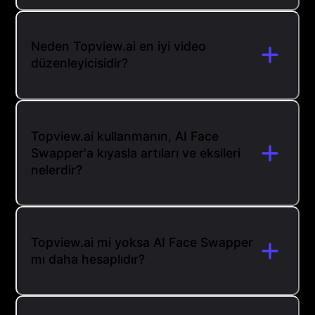
Neden Topview.ai en iyi video
düzenleyicisidir?
Topview.ai kullanmanın, AI Face
Swapper'a kıyasla artıları ve eksileri
nelerdir?
Topview.ai mi yoksa AI Face Swapper
mı daha hesaplıdır?