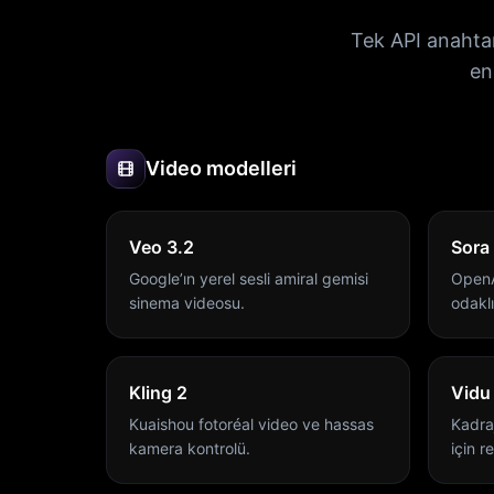
Tek API anahta
en
Video modelleri
Veo 3.2
Sora
Google’ın yerel sesli amiral gemisi
OpenAI
sinema videosu.
odakl
Kling 2
Vidu
Kuaishou fotoréal video ve hassas
Kadraj
kamera kontrolü.
için r