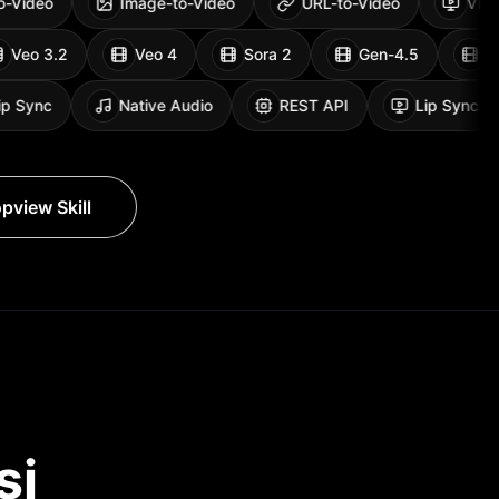
eo
Image-to-Video
URL-to-Video
Video Ava
0 Mini
Veo 3.2
Veo 4
Sora 2
Gen-
 Sync
Native Audio
REST API
Lip Sync
pview Skill
si