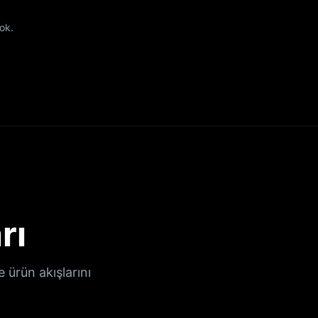
ok.
rı
 ürün akışlarını