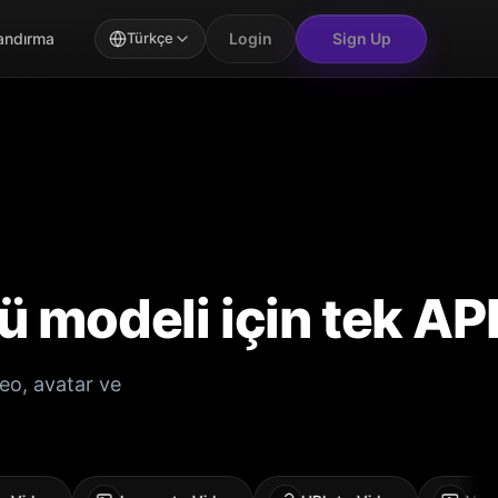
Login
Sign Up
landırma
Türkçe
ü modeli için tek AP
eo, avatar ve