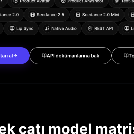
Product Avatar
Product Anyshoot
Text-to-Vid
Seedance 2.0
Seedance 2.5
Seedance 2.
Lip Sync
Native Audio
REST API
Lip
arı al
API dokümanlarına bak
To
ek çatı model matri