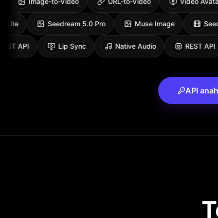
Image-to-Video
URL-to-Video
Video Avatar
Nano Banana 2 Lite
Seedream 5.0 Pro
Muse Image
ST API
Lip Sync
Native Audio
REST API
API anaht
T