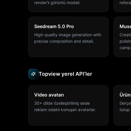
render’lı görüntü modeli.
refer
Seedream 5.0 Pro
Muse
High-quality image generation with
Creat
precise composition and detail.
polis
campa
Topview yerel API’ler
Video avatarı
Ürün
30+ dilde özelleştirilmiş sesle
Gerçe
reklam odaklı konuşan avatarlar.
tutup 