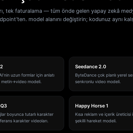
rı, tek faturalama — tüm önde gelen yapay zekâ medy
dpoint’ten. model alanını değiştirin; kodunuz aynı kals
 2
Seedance 2.0
’nin uzun formlar için anlatı
ByteDance çok planlı yerel se
ı metin→video modeli.
senkronlu video modeli.
 Q3
Happy Horse 1
lar boyunca tutarlı karakter
Kısa reklam ve içerik üreticisi 
eferans karakter videoları.
şekilli hareket modeli.