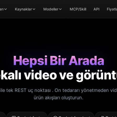
arı
Kaynaklar
Modeller
MCP/Skill
API
Fiyat
Hepsi Bir Arada
kalı video ve görünt
ile tek REST uç noktası . On tedararı yönetmeden vid
ürün akışları oluşturun.