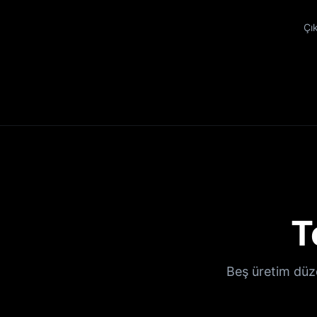
Çı
T
Beş üretim düze