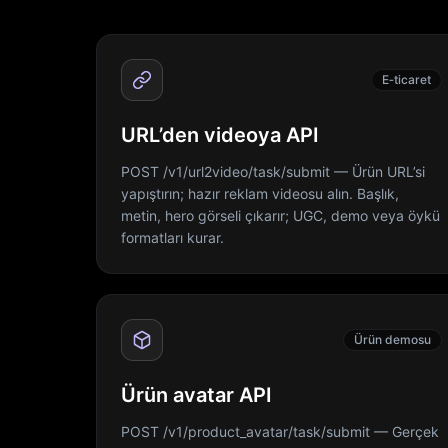
E‑ticaret
URL’den videoya API
POST /v1/url2video/task/submit — Ürün URL’si
yapıştırın; hazır reklam videosu alın. Başlık,
metin, hero görseli çıkarır; UGC, demo veya öykü
formatları kurar.
Ürün demosu
Ürün avatar API
POST /v1/product_avatar/task/submit — Gerçek