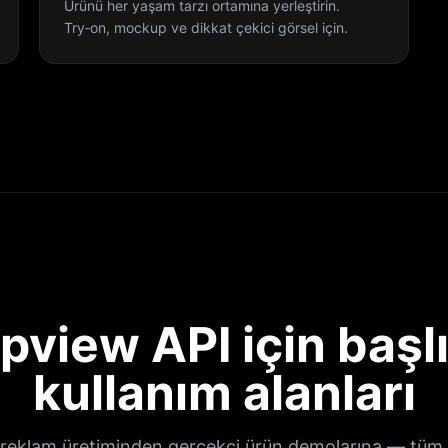
Ürünü her yaşam tarzı ortamına yerleştirin.
Try‑on, mockup ve dikkat çekici görsel için.
pview API için başl
kullanım alanları
 reklam üretiminden gerçekçi ürün demolarına — tü