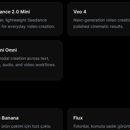
ance 2.0 Mini
Veo 4
ter, lightweight Seedance
Next-generation video creatio
 for everyday video creation.
polished cinematic results.
ni Omni
modal creation across text,
, audio, and video workflows.
 Banana
Flux
ı ürün çekimi için hızlı çoklu
Fotoréal, komuta sadık görün