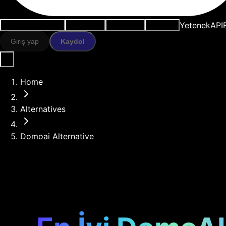
Yetenek
API
Kullanım durumları
AI araçları
Kaynaklar
Modeller
Giriş yap
Kaydol
Home
Alternatives
Domoai Alternative