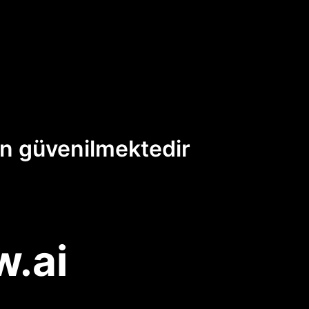
an güvenilmektedir
w.ai