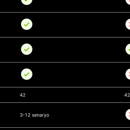
42
42
3-12 senaryo