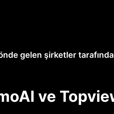
önde gelen şirketler tarafınd
oAI ve Topvie