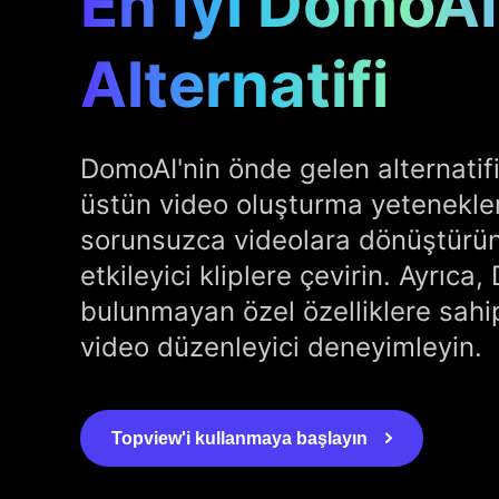
En İyi DomoAI
Alternatifi
DomoAI'nin önde gelen alternatifi
üstün video oluşturma yetenekleri
sorunsuzca videolara dönüştürün
etkileyici kliplere çevirin. Ayrıca
bulunmayan özel özelliklere sahip
video düzenleyici deneyimleyin.
Topview'i kullanmaya başlayın