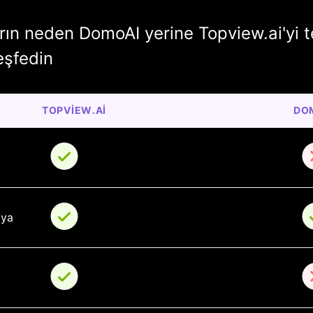
arın neden DomoAI yerine Topview.ai'yi t
keşfedin
TOPVIEW.AI
DO
 
oya