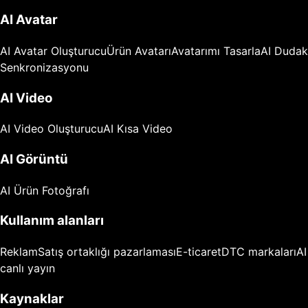
AI Avatar
AI Avatar Oluşturucu
Ürün Avatarı
Avatarımı Tasarla
AI Dudak
Senkronizasyonu
AI Video
AI Video Oluşturucu
AI Kısa Video
AI Görüntü
AI Ürün Fotoğrafı
Kullanım alanları
Reklam
Satış ortaklığı pazarlaması
E-ticaret
DTC markaları
AI
canlı yayın
Kaynaklar