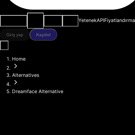
AI
Kullanım
Kaynaklar
Modeller
Yetenek
API
Fiyatlandırma
araçları
durumları
Giriş yap
Kaydol
Home
Alternatives
Dreamface Alternative