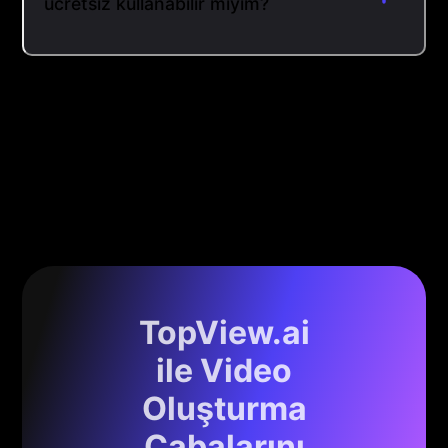
ücretsiz kullanabilir miyim?
TopView.ai
ile Video
Oluşturma
Çabalarını