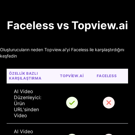
Faceless vs Topview.ai
Oluşturucuların neden Topview.ai'yi Faceless ile karşılaştırdığını
keşfedin
ÖZELLIK BAZLI 
TOPVIEW.AI
FACELESS
KARŞILAŞTIRMA
AI Video 
Düzenleyici: 
Ürün 
URL'sinden 
Video
AI Video 