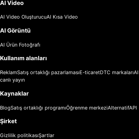
AI Video
AI Video Oluşturucu
AI Kısa Video
AI Görüntü
AI Ürün Fotoğrafı
Kullanım alanları
Reklam
Satış ortaklığı pazarlaması
E-ticaret
DTC markaları
AI
canlı yayın
Kaynaklar
Blog
Satış ortaklığı programı
Öğrenme merkezi
Alternatif
API
Şirket
Gizlilik politikası
Şartlar