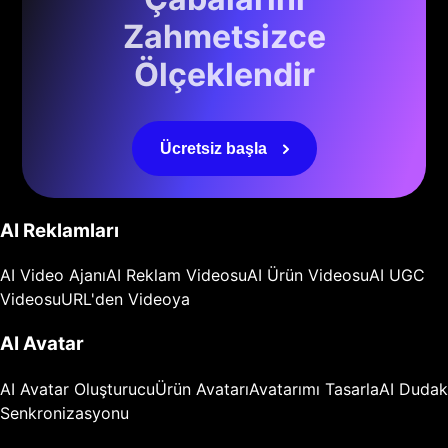
Zahmetsizce
Ölçeklendir
Ücretsiz başla
AI Reklamları
AI Video Ajanı
AI Reklam Videosu
AI Ürün Videosu
AI UGC
Videosu
URL'den Videoya
AI Avatar
AI Avatar Oluşturucu
Ürün Avatarı
Avatarımı Tasarla
AI Dudak
Senkronizasyonu