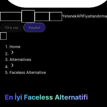
AI
Kullanım
Kaynaklar
Modeller
Yetenek
API
Fiyatlandırma
araçları
durumları
Giriş yap
Kaydol
Home
Alternatives
Faceless Alternative
En İyi Faceless Alternatifi