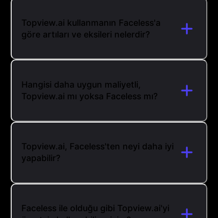
Topview.ai kullanmanın Faceless'a
göre artıları ve eksileri nelerdir?
Hangisi daha uygun maliyetli,
Topview.ai mı yoksa Faceless mı?
Topview.ai, Faceless'ten neyi daha iyi
yapabilir?
Faceless ile olduğu gibi Topview.ai'yi