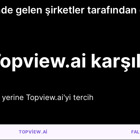
nde gelen şirketler tarafından
 Topview.ai karşı
i yerine Topview.ai'yi tercih
TOPVIEW.AI
FAL