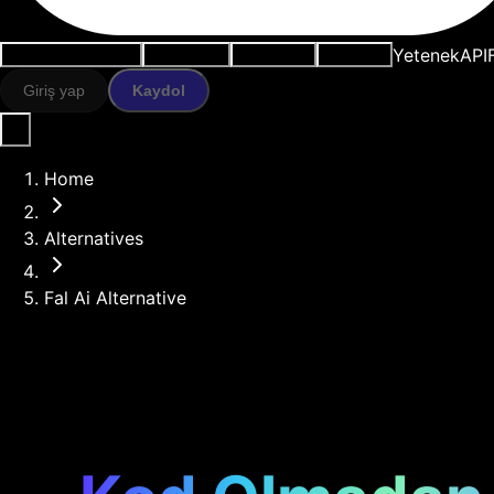
Yetenek
API
Kullanım durumları
AI araçları
Kaynaklar
Modeller
Giriş yap
Kaydol
Home
Alternatives
Fal Ai Alternative