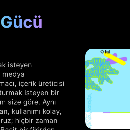
m Gücü
mak isteyen
en medya
acı, içerik üreticisi
turmak isteyen bir
m size göre. Aynı
an, kullanımı kolay,
ruz; hiçbir zaman
 Basit bir fikirden