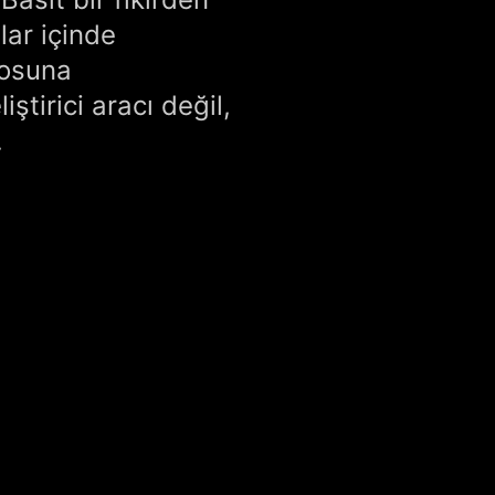
lar içinde
eosuna
ştirici aracı değil,
.