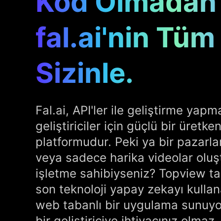
Kod Olmadan
fal.ai'nin Tü
Sizinle.
Fal.ai, API'ler ile geliştirme yap
geliştiriciler için güçlü bir üretk
platformudur. Peki ya bir pazarlam
veya sadece harika videolar oluş
işletme sahibiyseniz? Topview ta
son teknoloji yapay zekayı kullan
web tabanlı bir uygulama sunuyo
bir geliştiriciye ihtiyacınız olmaz.