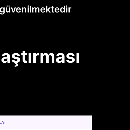
 güvenilmektedir
laştırması
.AI