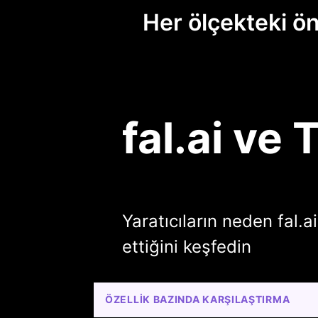
Her ölçekteki ö
fal.ai ve
Yaratıcıların neden fal.a
ettiğini keşfedin
ÖZELLIK BAZINDA KARŞILAŞTIRMA